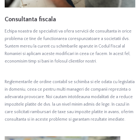
Consultanta fiscala
Echipa noastra de specialisti va ofera servicii de consultanta in orice
problema ce tine de functionarea corespunzatoare a societatii dvs.
Suntem mereu la curent cu schimbarile aparute in Codul Fiscal al
Romaniei si aplicam aceste modificari in ceea ce facem. In acest fel,
economisim timp si bani in folosul clientilor nostri.
Reglementarile de ordine contabil se schimba si ele odata cu legislatia
in domeniu, ceea ce pentru multi manageri de companii reprezinta o
adevarata provocare. Noi cautam intotdeauna modalitati de a reduce
impozitele platite de dvs. la un nivel minim admis de lege. In cazul in
care solicitati rambursari de taxe sau impozite platite in avans, oferim
consultanta si in aceste probleme si garantam rezultate imediate.